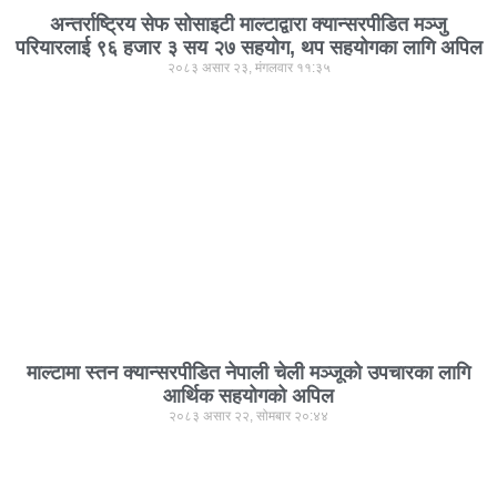
अन्तर्राष्ट्रिय सेफ सोसाइटी माल्टाद्वारा क्यान्सरपीडित मञ्जु
परियारलाई ९६ हजार ३ सय २७ सहयोग, थप सहयोगका लागि अपिल
२०८३ असार २३, मंगलवार ११:३५
माल्टामा स्तन क्यान्सरपीडित नेपाली चेली मञ्जूको उपचारका लागि
आर्थिक सहयोगको अपिल
२०८३ असार २२, सोमबार २०:४४