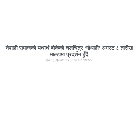
नेपाली समाजको यथार्थ बोकेको चलचित्र ‘गौथली’ अगस्ट ८ तारीख
माल्टामा प्रदर्शन हुँदै
२०८३ श्रावण १२, मंगलवार १४:४४