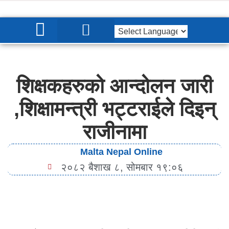
प्रमुख समाचार
शिक्षकहरुको आन्दोलन जारी
,शिक्षामन्त्री भट्टराईले दिइन्
राजीनामा
Malta Nepal Online
२०८२ बैशाख ८, सोमबार १९:०६