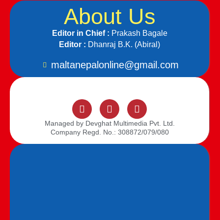
About Us
Editor in Chief :
Prakash Bagale
Editor :
Dhanraj B.K. (Abiral)
maltanepalonline@gmail.com
Managed by Devghat Multimedia Pvt. Ltd.
Company Regd. No.: 308872/079/080