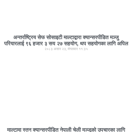
अन्तर्राष्ट्रिय सेफ सोसाइटी माल्टाद्वारा क्यान्सरपीडित मञ्जु
परियारलाई ९६ हजार ३ सय २७ सहयोग, थप सहयोगका लागि अपिल
२०८३ असार २३, मंगलवार ११:३५
माल्टामा स्तन क्यान्सरपीडित नेपाली चेली मञ्जूको उपचारका लागि