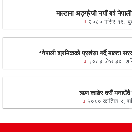
माल्टामा अङ्ग्रेजी नयाँ बर्ष नेप
२०८० मंसिर १३, ब
“नेपाली श्रमिकको प्रशंसा गर्दै माल्टा सर
२०८३ जेष्ठ ३०, श
ऋण काढेर दसैँ मनाउँदै
२०८० कार्तिक ४, श